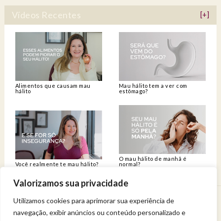
Vídeos Recentes
[+]
Alimentos que causam mau
Mau hálito tem a ver com
hálito
estômago?
O mau hálito de manhã é
Você realmente te mau hálito?
normal?
Valorizamos sua privacidade
Utilizamos cookies para aprimorar sua experiência de
Venha viver uma experiência de bem-estar.
navegação, exibir anúncios ou conteúdo personalizado e
Entregue a sua saúde a uma profissional qualificada.