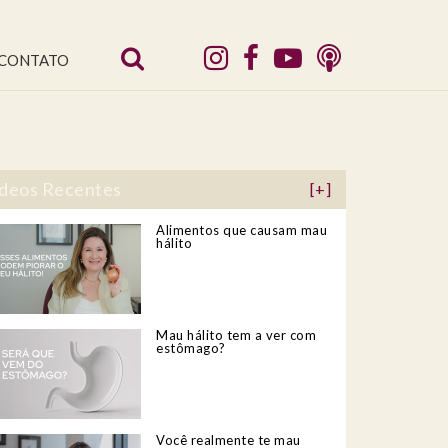
CONTATO
deos Recentes
[+]
Alimentos que causam mau
hálito
Mau hálito tem a ver com
estômago?
Você realmente te mau