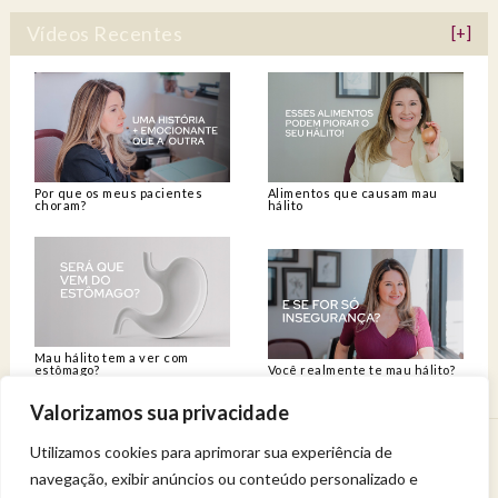
Vídeos Recentes
[+]
Por que os meus pacientes
Alimentos que causam mau
choram?
hálito
Mau hálito tem a ver com
estômago?
Você realmente te mau hálito?
Valorizamos sua privacidade
Utilizamos cookies para aprimorar sua experiência de
Venha viver uma experiência de bem-estar.
navegação, exibir anúncios ou conteúdo personalizado e
Entregue a sua saúde a uma profissional qualificada.