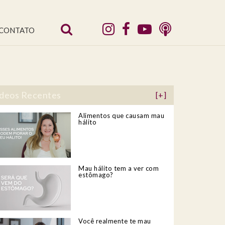
CONTATO
deos Recentes
[+]
Alimentos que causam mau
hálito
Mau hálito tem a ver com
estômago?
Você realmente te mau